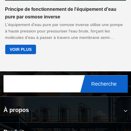
Principe de fonctionnement de l'équipement d'eau
pure par osmose inverse
L'équipement d'eau pure par osmose inverse utilise une pompe
à haute pression pour pressuriser l'eau brute, forçant les
molécules d'eau à passer à travers une membrane semi-
perméable (membrane d'osmose inverse), tandis que les sels
VOIR PLUS
dissous, la matière organique, les bactéries et autres impuretés
sont retenus, purifiant ainsi l'eau. Le processus de base
comprend :
Recherche
À propos