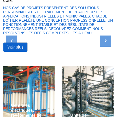
Cas
NOS CAS DE PROJETS PRÉSENTENT DES SOLUTIONS
PERSONNALISÉES DE TRAITEMENT DE L’EAU POUR DES
APPLICATIONS INDUSTRIELLES ET MUNICIPALES. CHAQUE
BOÎTIER REFLÈTE UNE CONCEPTION PROFESSIONNELLE, UN
FONCTIONNEMENT STABLE ET DES RÉSULTATS DE
PERFORMANCES RÉELS. DÉCOUVREZ COMMENT NOUS
RÉSOLVONS LES DÉFIS COMPLEXES LIÉS À L’EAU.
Voir plus
Centrales
électriques,
revêtements de
Unité de