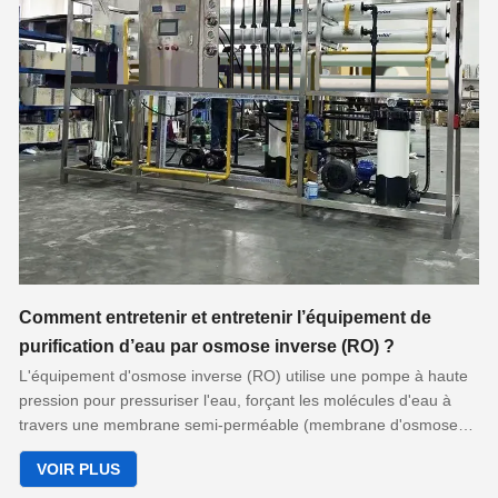
Comment entretenir et entretenir l’équipement de
purification d’eau par osmose inverse (RO) ?
L'équipement d'osmose inverse (RO) utilise une pompe à haute
pression pour pressuriser l'eau, forçant les molécules d'eau à
travers une membrane semi-perméable (membrane d'osmose
inverse), tandis que les sels dissous, la matière organique, les
VOIR PLUS
micro-organismes et autres impuretés sont retenus, purifiant
ainsi l'eau. Les composants de base comprennent une pompe