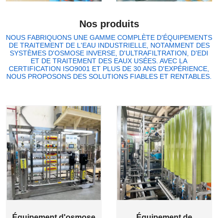
peinture,
traitement des
dessalement
lixiviats de
Nos produits
d'eau de mer
décharge
NOUS FABRIQUONS UNE GAMME COMPLÈTE D'ÉQUIPEMENTS
DE TRAITEMENT DE L'EAU INDUSTRIELLE, NOTAMMENT DES
SYSTÈMES D'OSMOSE INVERSE, D'ULTRAFILTRATION, D'EDI
ET DE TRAITEMENT DES EAUX USÉES. AVEC LA
CERTIFICATION ISO9001 ET PLUS DE 30 ANS D'EXPÉRIENCE,
NOUS PROPOSONS DES SOLUTIONS FIABLES ET RENTABLES.
Équipement d'osmose
Équipement de