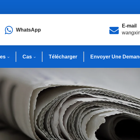
E-mail
WhatsApp
wangxi
les
Cas
Télécharger
Envoyer Une Deman