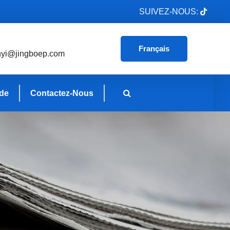
SUIVEZ-NOUS:
Français
nyi@jingboep.com
de
Contactez-Nous