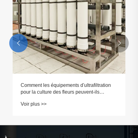


Comment les équipements d'ultrafiltration
pour la culture des fleurs peuvent-ils
améliorer la qualité de l'eau, augmenter les
Voir plus >>
rendements et réduire les coûts
d'exploitation